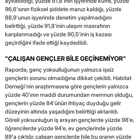
ayırabildiği, yüzde 97,8'inin işyerinde küfre, yüzde
96,6'sının fiziksel şiddete maruz kaldığı, yüzde
88,9'unun işyerinde denetim yapılmadığını
belirttiği, yüzde 91,8'inin ulaşım masrafının
karşılanmadığı ve yüzde 90,5'inin iş kazası
geçirdiğini ifade ettiği kaydedildi.
"ÇALIŞAN GENÇLER BİLE GEÇİNEMİYOR"
Raporda, genç yoksulluğunun yalnızca işsiz
gençlerin sorunu olmadığına dikkat çekildi. Habitat
Derneği'nin araştırmasına göre gençlerin yalnızca
yüzde 40'ının maddi durumundan memnun olduğu,
gençlerin yüzde 84'ünün ihtiyaç duyduğu gelir
düzeyinin altında yaşadığını belirttiği aktarıldı.
Göreli yoksunluğun iş arayan gençlerde yüzde 98'e,
öğrencilerde yüzde 94'e, ev gençlerinde yüzde
89'a çıktığı; çalışan gençlerde bile bu oranın yüzde