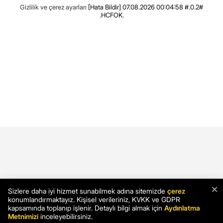
Gizlilik ve çerez ayarları
[Hata Bildir]
07.08.2026 00:04:58 #.0.2#
.HCFOK.
×
Sizlere daha iyi hizmet sunabilmek adına sitemizde
çerez
konumlandırmaktayız. Kişisel verileriniz, KVKK ve GDPR
kapsamında toplanıp işlenir. Detaylı bilgi almak için
Aydınlatma
Metnimizi
inceleyebilirsiniz.