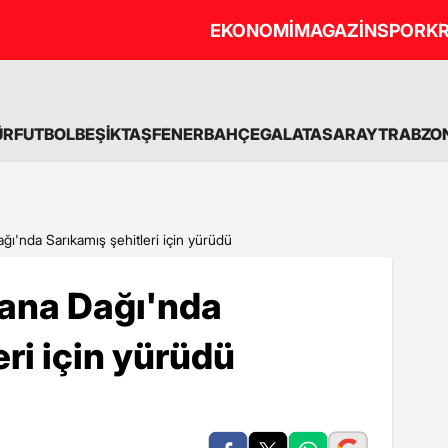
EKONOMİ
MAGAZİN
SPOR
KR
ÜR
FUTBOL
BEŞİKTAŞ
FENERBAHÇE
GALATASARAY
TRABZO
ğı'nda Sarıkamış şehitleri için yürüdü
gana Dağı'nda
ri için yürüdü