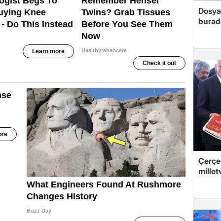
Dosya
burada
Çerçev
millet