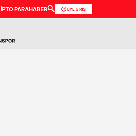
İPTO PARA
HABER
ÜYE GİRİŞİ
NSPOR