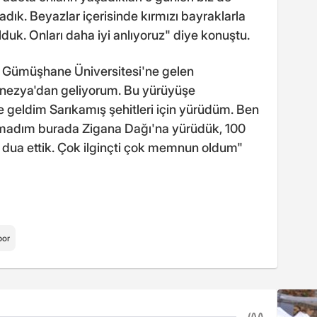
dık. Beyazlar içerisinde kırmızı bayraklarla
lduk. Onları daha iyi anlıyoruz" diye konuştu.
 Gümüşhane Üniversitesi'ne gelen
ezya'dan geliyorum. Bu yürüyüşe
e geldim Sarıkamış şehitleri için yürüdüm. Ben
madım burada Zigana Dağı'na yürüdük, 100
 dua ettik. Çok ilginçti çok memnun oldum"
por