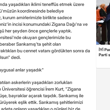
mda yaşadıkları iklimi teneffüs etmek üzere
ğü'müzün koordinesinde belediye
 kurum amirlerimizle birlikte sadece
niz'in incisi konumundaki Zigana Dağı'na ve
ü her şeyden önce gençlerle yaptık.
itesi'nde okuyan gençlerimizle bu
beraber Sarıkamış'ta şehit olan
İYİ Pa
raktıkları bu cennet vatanı gördükten sonra da
Parti 
lsun" dedi.
uygusal anlar yaşadık"
ılan askerlerin yaşadıkları zorlukları
 Üniversitesi öğrencisi İrem Kurt, "Zigana
şe, bayraklar açarak taşıdık. Sarıkamış ile
yürüyerek eşlik ettik. Sarıkamış şehitlerimizi
 adeta onların yaşadıkları o günleri biz de