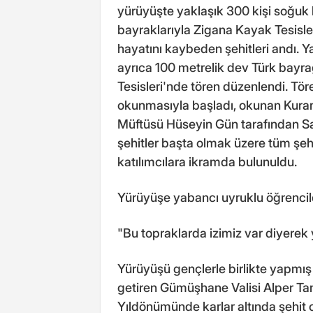
yürüyüşte yaklaşık 300 kişi soğuk 
bayraklarıyla Zigana Kayak Tesisl
hayatını kaybeden şehitleri andı. 
ayrıca 100 metrelik dev Türk bayr
Tesisleri'nde tören düzenlendi. Töre
okunmasıyla başladı, okunan Kuran
Müftüsü Hüseyin Gün tarafından S
şehitler başta olmak üzere tüm şeh
katılımcılara ikramda bulunuldu.
Yürüyüşe yabancı uyruklu öğrencile
"Bu topraklarda izimiz var diyerek
Yürüyüşü gençlerle birlikte yapm
getiren Gümüşhane Valisi Alper Tan
Yıldönümünde karlar altında şehit o