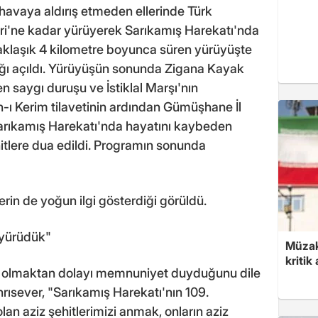
havaya aldırış etmeden ellerinde Türk
eri'ne kadar yürüyerek Sarıkamış Harekatı'nda
Yaklaşık 4 kilometre boyunca süren yürüyüşte
ağı açıldı. Yürüyüşün sonunda Zigana Kayak
n saygı duruşu ve İstiklal Marşı'nın
-ı Kerim tilavetinin ardından Gümüşhane İl
arıkamış Harekatı'nda hayatını kaybeden
itlere dua edildi. Programın sonunda
rin de yoğun ilgi gösterdiği görüldü.
 yürüdük"
Müzak
kritik
ış olmaktan dolayı memnuniyet duyduğunu dile
rısever, "Sarıkamış Harekatı'nın 109.
lan aziz şehitlerimizi anmak, onların aziz