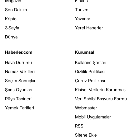
Magazin
Finans
Son Dakika
Turizm
Kripto
Yazarlar
3.Sayfa
Yerel Haberler
Dünya
Haberler.com
Kurumsal
Hava Durumu
Kullanım Şartları
Namaz Vakitleri
Gizlilik Politikası
Seçim Sonuçları
Çerez Politikası
Şans Oyunları
Kişisel Verilerin Korunması
Rüya Tabirleri
Veri Sahibi Başvuru Formu
Yemek Tarifleri
Webmaster
Mobil Uygulamalar
RSS
Sitene Ekle