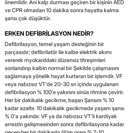
önemlidir. Ani kalp durması geçiren bir kişinin AED
ve CPR olmadan 10 dakika sonra hayatta kalma
şansı çok düşüktür.
ERKEN DEFİBRİLASYON NEDİR?
Defibrilasyon, temel yaşam desteğinin bir
parçasıdır; defibrilatör ile kalbe elektrik akımı
vererek myokarddaki düzensiz titreşimleri
sonlandırıp kalbin normal bir Şekilde çalışmasını
sağlamaya yönelik hayat kurtaran bir işlemdir. VF
veya nabızsız VT'de 20-30 sn içinde uygulanan
defibrilasyon % 100'e yakınını sinüs ritmine çevirir.
Her bir dakikalık gecikme, başarı Şansını % 10
kadar azaltır. 10 dakikalık gecikmede yaşam şansı
% 0'a yakındır. VF ya da nabızsız VT'li kardiyak
arrestin gelişmesinden sonra defibrilasyona kadar
geçen her bir dakikada ölüm oranı % 7-10