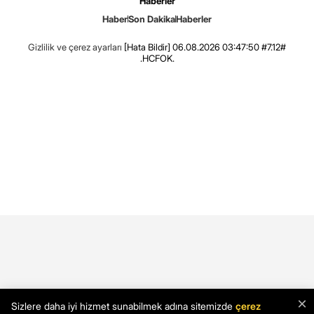
Haberler
Haber
Son Dakika
Haberler
Gizlilik ve çerez ayarları
[Hata Bildir]
06.08.2026 03:47:50 #7.12#
.HCFOK.
×
Sizlere daha iyi hizmet sunabilmek adına sitemizde
çerez