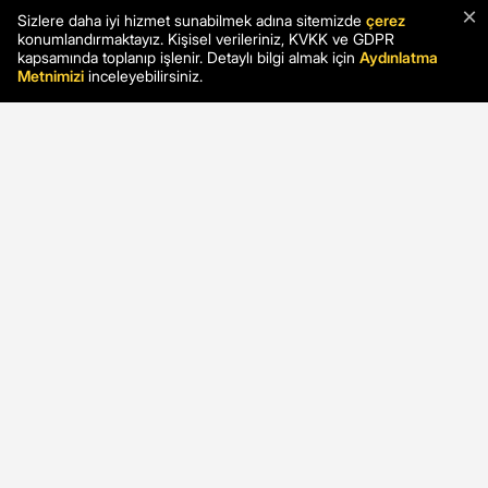
×
Sizlere daha iyi hizmet sunabilmek adına sitemizde
çerez
konumlandırmaktayız. Kişisel verileriniz, KVKK ve GDPR
kapsamında toplanıp işlenir. Detaylı bilgi almak için
Aydınlatma
Metnimizi
inceleyebilirsiniz.