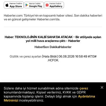
Haberler.com: Türkiye’nin en kapsamlı haber sitesi. Son dakika haberleri
ve en güncel gelişmeler Haberler.com’da.
Haber: TEKNOLOJİNİN KALBİ SAHA'DA ATACAK - Bir atölyede açılan
yol milli hava araçlarına çıktı - Haberler
Haber
Son Dakika
Haberler
Gizlilik ve çerez ayarları
[Hata Bildir]
06.08.2026 16:58:49 #7.13#
.HCFOK.
×
Sizlere daha iyi hizmet sunabilmek adına sitemizde
çerez
konumlandırmaktayız. Kişisel verileriniz, KVKK ve GDPR
kapsamında toplanıp işlenir. Detaylı bilgi almak için
Aydınlatma
Metnimizi
inceleyebilirsiniz.