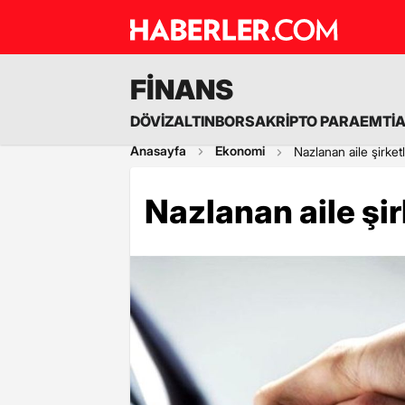
FİNANS
DÖVİZ
ALTIN
BORSA
KRİPTO PARA
EMTİ
Anasayfa
Ekonomi
Nazlanan aile şirketl
Nazlanan aile şir