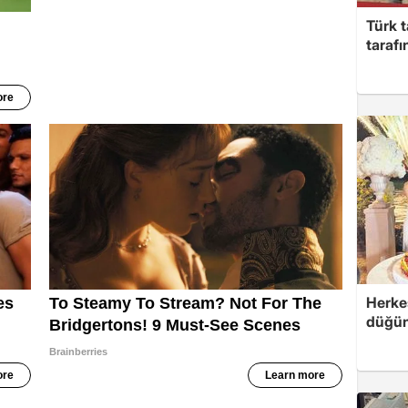
Türk t
taraf
Herke
düğünü