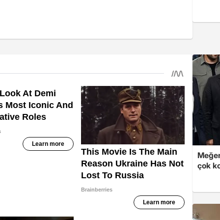
Meğer
çok k