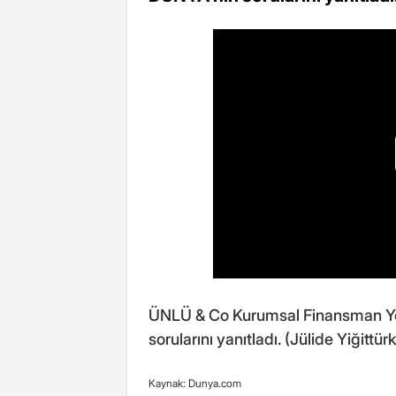
ÜNLÜ & Co Kurumsal Finansman Yö
sorularını yanıtladı. (Jülide Yiğitt
Kaynak: Dunya.com