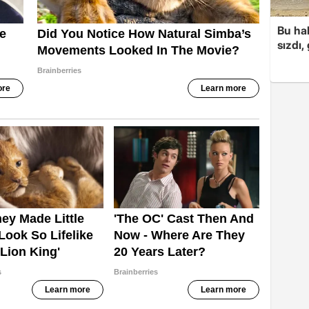
Bu hal
sızdı,