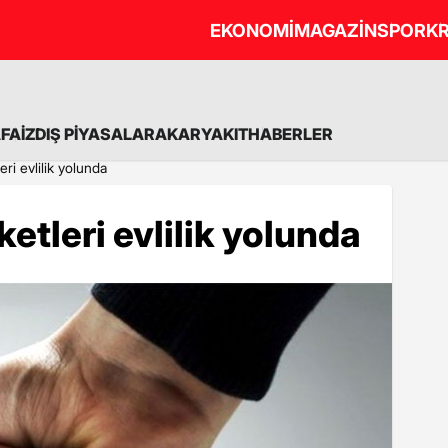
EKONOMİ
MAGAZİN
SPOR
KR
A
FAİZ
DIŞ PİYASALAR
AKARYAKIT
HABERLER
eri evlilik yolunda
ketleri evlilik yolunda