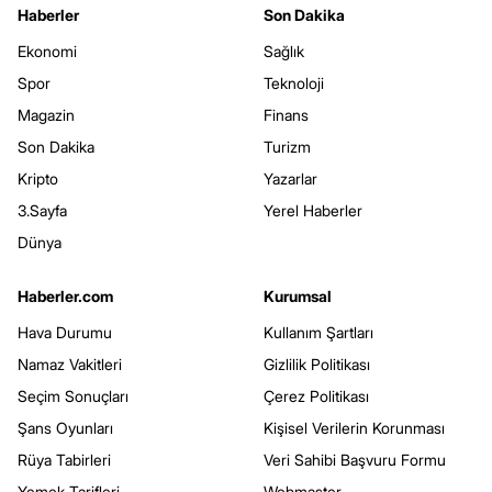
Haberler
Son Dakika
Ekonomi
Sağlık
Spor
Teknoloji
Magazin
Finans
Son Dakika
Turizm
Kripto
Yazarlar
3.Sayfa
Yerel Haberler
Dünya
Haberler.com
Kurumsal
Hava Durumu
Kullanım Şartları
Namaz Vakitleri
Gizlilik Politikası
Seçim Sonuçları
Çerez Politikası
Şans Oyunları
Kişisel Verilerin Korunması
Rüya Tabirleri
Veri Sahibi Başvuru Formu
Yemek Tarifleri
Webmaster