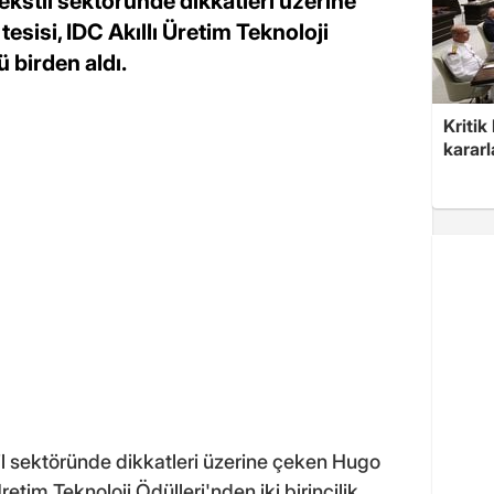
tekstil sektöründe dikkatleri üzerine
sisi, IDC Akıllı Üretim Teknoloji
ü birden aldı.
Kritik
kararl
til sektöründe dikkatleri üzerine çeken Hugo
Üretim Teknoloji Ödülleri'nden iki birincilik