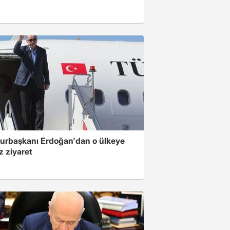
rbaşkanı Erdoğan'dan o ülkeye
z ziyaret