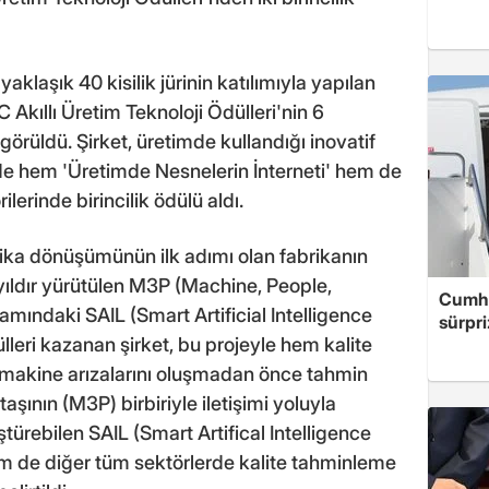
laşık 40 kisilik jürinin katılımıyla yapılan
Akıllı Üretim Teknoloji Ödülleri'nin 6
görüldü. Şirket, üretimde kullandığı inovatif
de hem 'Üretimde Nesnelerin İnterneti' hem de
erinde birincilik ödülü aldı.
brika dönüşümünün ilk adımı olan fabrikanın
2 yıldır yürütülen M3P (Machine, People,
Cumhu
amındaki SAIL (Smart Artificial Intelligence
sürpri
ülleri kazanan şirket, bu projeyle hem kalite
 makine arızalarını oluşmadan önce tahmin
aşının (M3P) birbiriyle iletişimi yoluyla
türebilen SAIL (Smart Artifical Intelligence
em de diğer tüm sektörlerde kalite tahminleme