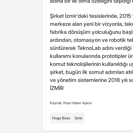
adına bir ilk olma özelliğini taşıdığı b
Şirket İzmir'deki tesislerinde, 2015 y
merkeze alan yeni bir vizyonla, tekno
fabrika dönüşüm yolculuğunu başlat
ardından, otomasyon ve robotik tekn
sürdürerek TeknoLab adını verdiği
kullanımı konularında prototipler ür
komut teknolojilerinin kullanıldığı
şirket, bugün ilk somut adımları at
ve yönetim sistemlerine 2018 yılı 
İZMİR
Kaynak: İhlas Haber Ajansı
Hugo Boss
İzmir