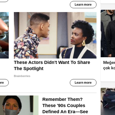
Meğer
çok k