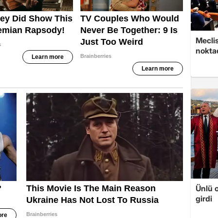
Meclis
nokta
Ünlü 
girdi