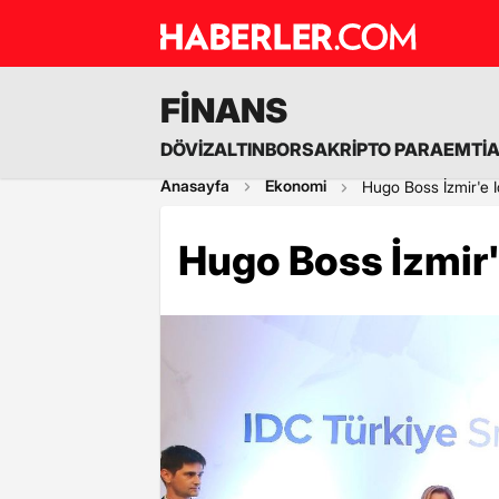
FİNANS
DÖVİZ
ALTIN
BORSA
KRİPTO PARA
EMTİ
Anasayfa
Ekonomi
Hugo Boss İzmir'e I
Hugo Boss İzmir'