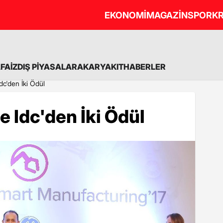
EKONOMİ
MAGAZİN
SPOR
KR
A
FAİZ
DIŞ PİYASALAR
AKARYAKIT
HABERLER
dc'den İki Ödül
e Idc'den İki Ödül