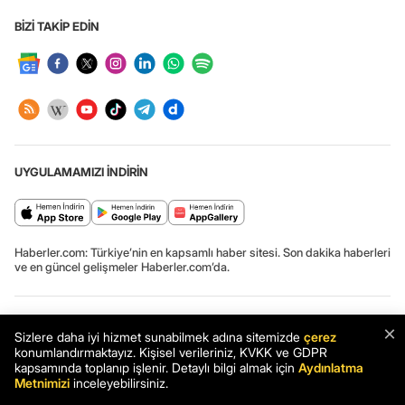
BİZİ TAKİP EDİN
UYGULAMAMIZI İNDİRİN
Haberler.com: Türkiye’nin en kapsamlı haber sitesi. Son dakika haberleri
ve en güncel gelişmeler Haberler.com’da.
×
Haber: Dijital Benim İşim Sosyal Medya Kampanya Yarışması'nda
Sizlere daha iyi hizmet sunabilmek adına sitemizde
çerez
final için geri sayım başladı - Haberler
konumlandırmaktayız. Kişisel verileriniz, KVKK ve GDPR
kapsamında toplanıp işlenir. Detaylı bilgi almak için
Aydınlatma
Haber
Son Dakika
Haberler
Metnimizi
inceleyebilirsiniz.