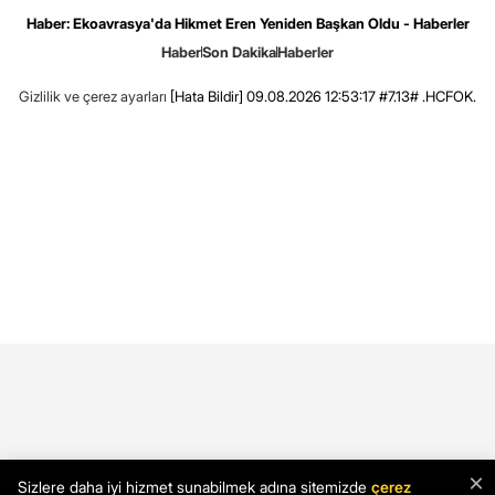
Haber: Ekoavrasya'da Hikmet Eren Yeniden Başkan Oldu - Haberler
Haber
Son Dakika
Haberler
Gizlilik ve çerez ayarları
[Hata Bildir]
09.08.2026 12:53:17 #7.13# .HCFOK.
×
Sizlere daha iyi hizmet sunabilmek adına sitemizde
çerez