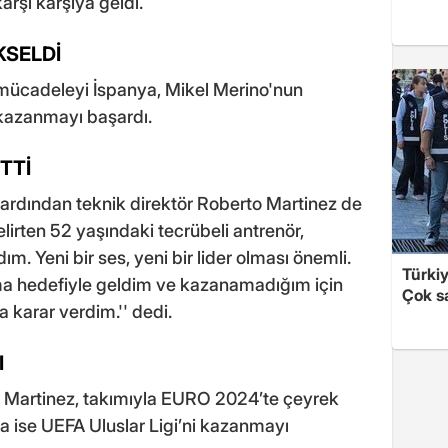
arşı karşıya geldi.
KSELDİ
en mücadeleyi İspanya, Mikel Merino'nun
0 kazanmayı başardı.
TTİ
 ardından teknik direktör Roberto Martinez de
lirten 52 yaşındaki tecrübeli antrenör,
ım. Yeni bir ses, yeni bir lider olması önemli.
Türki
ma hedefiyle geldim ve kazanamadığım için
Çok sa
karar verdim.'' dedi.
I
 Martinez, takımıyla EURO 2024’te çeyrek
da ise UEFA Uluslar Ligi’ni kazanmayı