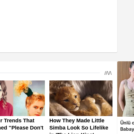
Ünlü 
Babay