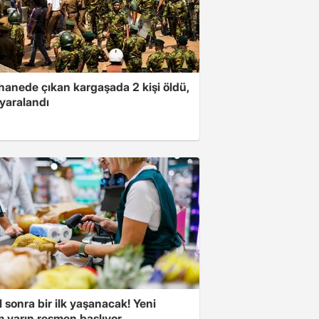
hanede çıkan kargaşada 2 kişi öldü,
i yaralandı
l sonra bir ilk yaşanacak! Yeni
 yarın resmen başlıyor