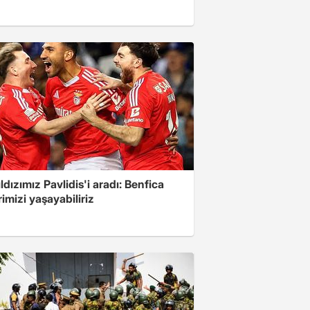
yıldızımız Pavlidis'i aradı: Benfica
imizi yaşayabiliriz