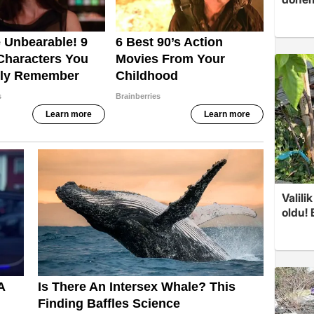
Valili
oldu! 