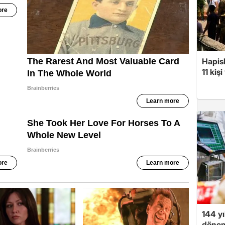
Hapis
11 kiş
144 yı
dönem