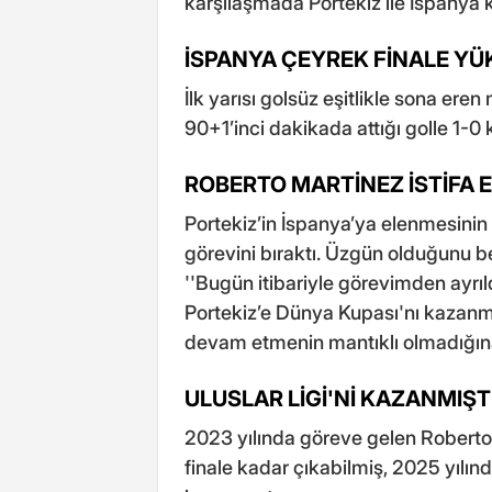
karşılaşmada Portekiz ile İspanya k
İSPANYA ÇEYREK FİNALE YÜ
İlk yarısı golsüz eşitlikle sona er
90+1’inci dakikada attığı golle 1-
ROBERTO MARTİNEZ İSTİFA E
Portekiz’in İspanya’ya elenmesinin
görevini bıraktı. Üzgün olduğunu be
''Bugün itibariyle görevimden ayrıld
Portekiz’e Dünya Kupası'nı kazan
devam etmenin mantıklı olmadığına 
ULUSLAR LİGİ'Nİ KAZANMIŞT
2023 yılında göreve gelen Roberto
finale kadar çıkabilmiş, 2025 yılın