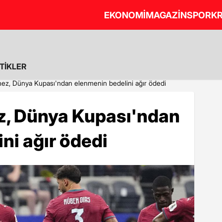
EKONOMİ
MAGAZİN
SPOR
KR
STİKLER
nez, Dünya Kupası'ndan elenmenin bedelini ağır ödedi
z, Dünya Kupası'ndan
ni ağır ödedi