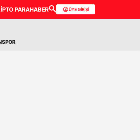
İPTO PARA
HABER
ÜYE GİRİŞİ
NSPOR