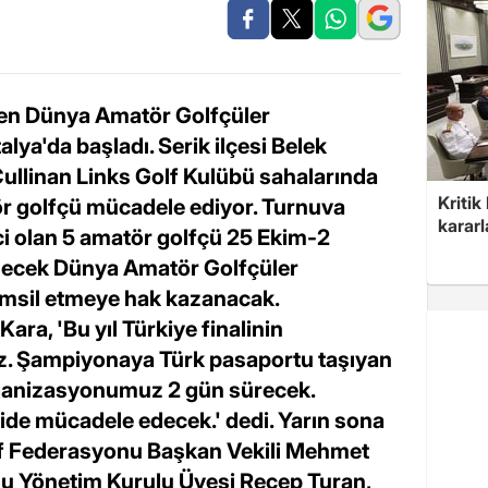
en Dünya Amatör Golfçüler
lya'da başladı. Serik ilçesi Belek
llinan Links Golf Kulübü sahalarında
Kritik
ör golfçü mücadele ediyor. Turnuva
kararl
ci olan 5 amatör golfçü 25 Ekim-2
necek Dünya Amatör Golfçüler
emsil etmeye hak kazanacak.
ra, 'Bu yıl Türkiye finalinin
z. Şampiyonaya Türk pasaportu taşıyan
rganizasyonumuz 2 gün sürecek.
ide mücadele edecek.' dedi. Yarın sona
lf Federasyonu Başkan Vekili Mehmet
nu Yönetim Kurulu Üyesi Recep Turan,