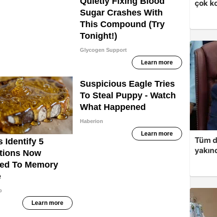
çok k
Tüm d
yakınd