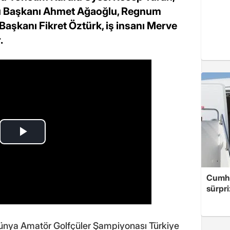
nu Başkanı Ahmet Ağaoğlu, Regnum
Başkanı Fikret Öztürk, iş insanı Merve
.
Cumhu
sürpri
ünya Amatör Golfçüler Şampiyonası Türkiye