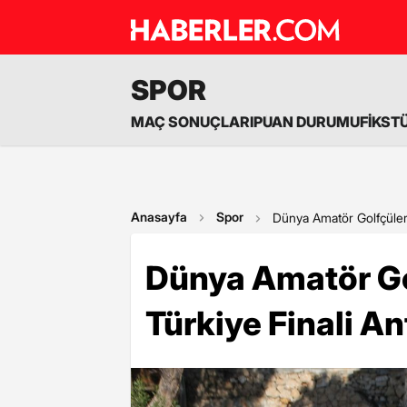
SPOR
MAÇ SONUÇLARI
PUAN DURUMU
FİKST
Anasayfa
Spor
Dünya Amatör Golfçüler 
Dünya Amatör Go
Türkiye Finali An