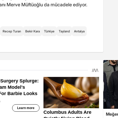
nsanı Merve Müftüoğlu da mücadele ediyor.
Recep Turan
Bekir Kara
Türkiye
Tayland
Antalya
Meğer