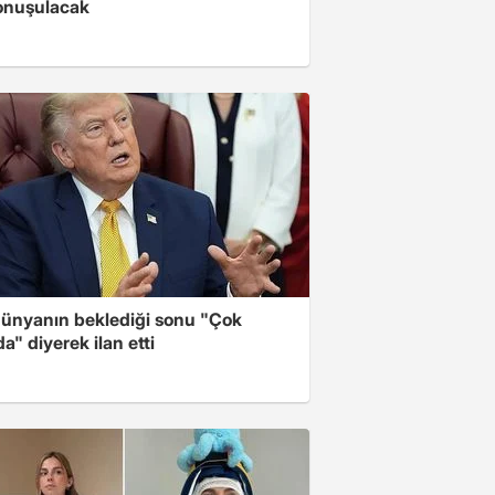
onuşulacak
ünyanın beklediği sonu "Çok
a" diyerek ilan etti