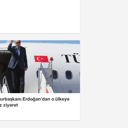
rbaşkanı Erdoğan'dan o ülkeye
z ziyaret