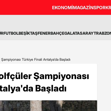
EKONOMİ
MAGAZİN
SPOR
KR
ÜR
FUTBOL
BEŞİKTAŞ
FENERBAHÇE
GALATASARAY
TRABZO
Şampiyonası Türkiye Finali Antalya'da Başladı
lfçüler Şampiyonası
talya'da Başladı