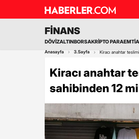
FİNANS
DÖVİZ
ALTIN
BORSA
KRİPTO PARA
EMTİ
Anasayfa
3.Sayfa
Kiracı anahtar teslim
Kiracı anahtar te
sahibinden 12 mi