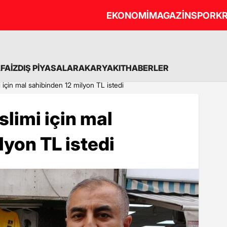
EKONOMİ
MAGAZİN
SPOR
KR
A
FAİZ
DIŞ PİYASALAR
AKARYAKIT
HABERLER
i için mal sahibinden 12 milyon TL istedi
slimi için mal
lyon TL istedi