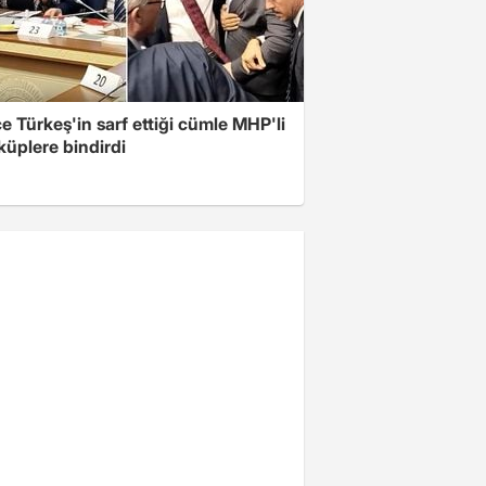
 Türkeş'in sarf ettiği cümle MHP'li
 küplere bindirdi