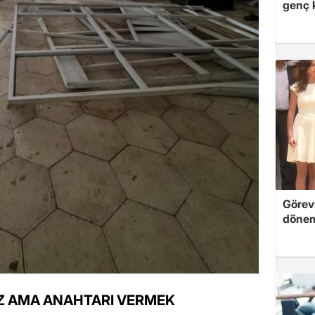
genç 
Görevi
dönem
IZ AMA ANAHTARI VERMEK