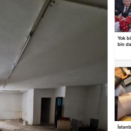
Yok bö
bin da
İstanb