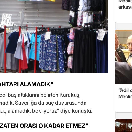
Mecli
arkası
HTARI ALAMADIK"
“Adil 
ci başlattıklarını belirten Karakuş,
Meclis
madık. Savcılığa da suç duyurusunda
uç alamadık, bekliyoruz" diye konuştu.
, ZATEN ORASI O KADAR ETMEZ"