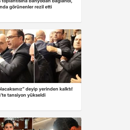
s toplantısına banyodan bağlandı,
nda görünenler rezil etti
olacaksınız” deyip yerinden kalktı!
’te tansiyon yükseldi