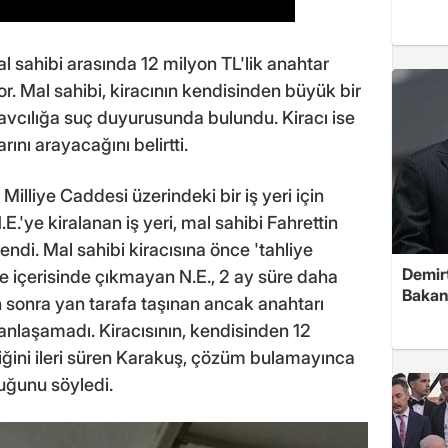
 mal sahibi arasında 12 milyon TL'lik anahtar
or. Mal sahibi, kiracının kendisinden büyük bir
savcılığa suç duyurusunda bulundu. Kiracı ise
ını arayacağını belirtti.
illiye Caddesi üzerindeki bir iş yeri için
E.'ye kiralanan iş yeri, mal sahibi Fahrettin
endi. Mal sahibi kiracısına önce 'tahliye
Demirt
e içerisinde çıkmayan N.E., 2 ay süre daha
Bakan
n sonra yan tarafa taşınan ancak anahtarı
ü anlaşamadı. Kiracısının, kendisinden 12
diğini ileri süren Karakuş, çözüm bulamayınca
uğunu söyledi.