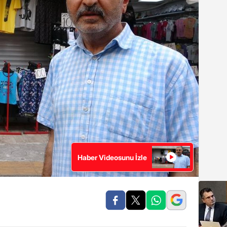
Haber Videosunu İzle