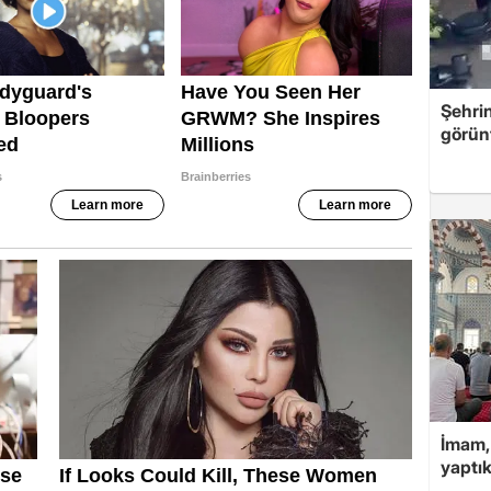
Şehri
görün
İmam,
yaptık