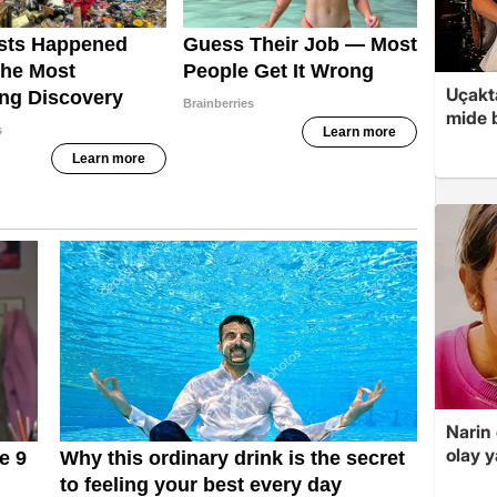
Uçakta
mide b
Narin
olay 