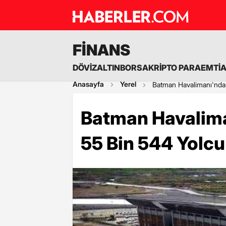
FİNANS
DÖVİZ
ALTIN
BORSA
KRİPTO PARA
EMTİ
Anasayfa
Yerel
Batman Havalimanı'nda
Batman Havalim
55 Bin 544 Yolcu