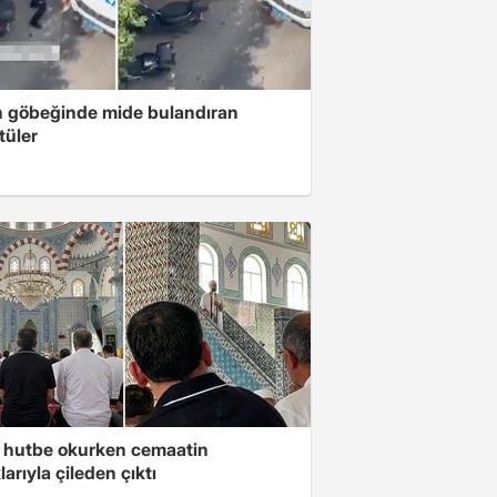
n göbeğinde mide bulandıran
tüler
 hutbe okurken cemaatin
larıyla çileden çıktı