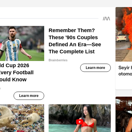
Seyir 
otomo