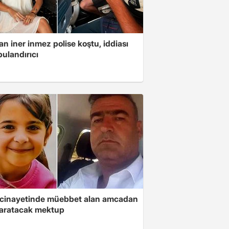
n iner inmez polise koştu, iddiası
ulandırıcı
 cinayetinde müebbet alan amcadan
yaratacak mektup