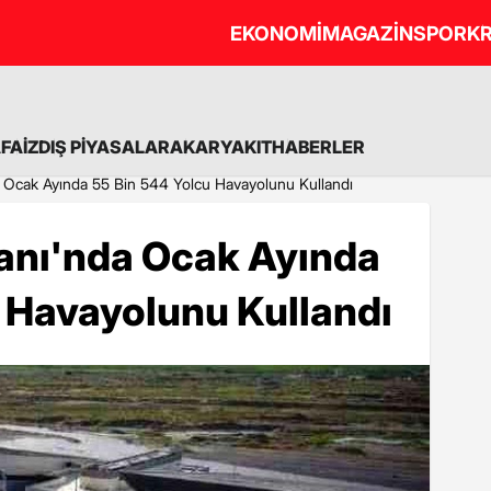
EKONOMİ
MAGAZİN
SPOR
KR
A
FAİZ
DIŞ PİYASALAR
AKARYAKIT
HABERLER
 Ocak Ayında 55 Bin 544 Yolcu Havayolunu Kullandı
anı'nda Ocak Ayında
 Havayolunu Kullandı