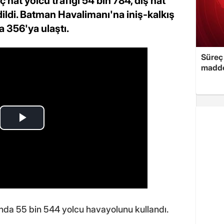
 İç hat yolcu trafiği 54 bin 784, dış hat
dildi. Batman Havalimanı'na iniş-kalkış
a 356'ya ulaştı.
Süreç 
madde
nda 55 bin 544 yolcu havayolunu kullandı.