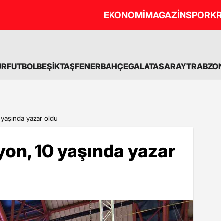
EKONOMİ
MAGAZİN
SPOR
KR
ÜR
FUTBOL
BEŞİKTAŞ
FENERBAHÇE
GALATASARAY
TRABZO
 yaşında yazar oldu
on, 10 yaşında yazar