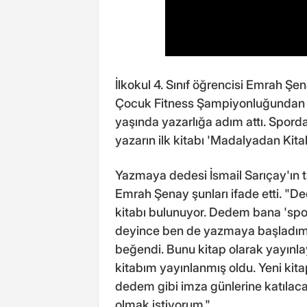
İlkokul 4. Sınıf öğrencisi Emrah Şe
Çocuk Fitness Şampiyonluğundan s
yaşında yazarlığa adım attı. Sporda
yazarın ilk kitabı 'Madalyadan Kit
Yazmaya dedesi İsmail Sarıçay'ın ta
Emrah Şenay şunları ifade etti. "D
kitabı bulunuyor. Dedem bana 'spord
deyince ben de yazmaya başladım
beğendi. Bunu kitap olarak yayınla
kitabım yayınlanmış oldu. Yeni k
dedem gibi imza günlerine katılaca
olmak istiyorum."