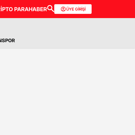
İPTO PARA
HABER
ÜYE GİRİŞİ
NSPOR