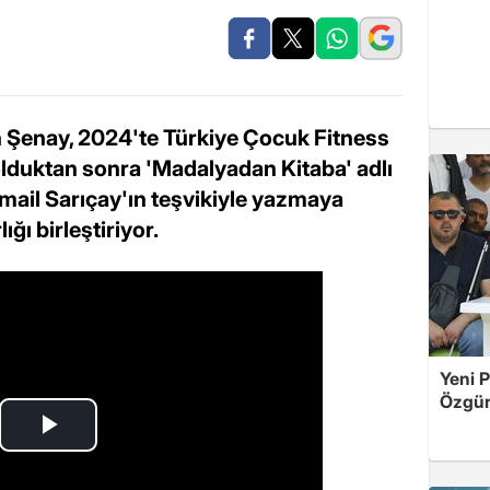
ah Şenay, 2024'te Türkiye Çocuk Fitness
lduktan sonra 'Madalyadan Kitaba' adlı
İsmail Sarıçay'ın teşvikiyle yazmaya
ğı birleştiriyor.
Yeni P
Özgür 