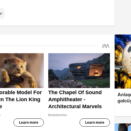
or
Anlaş
golcüy