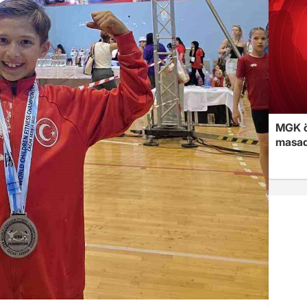
MGK ön
masad