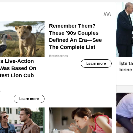
İşte t
birine 