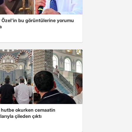
 Özel'in bu görüntülerine yorumu
a
 hutbe okurken cemaatin
larıyla çileden çıktı