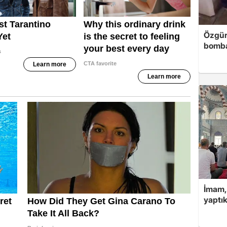
Özgür
bomb
İmam,
yaptık