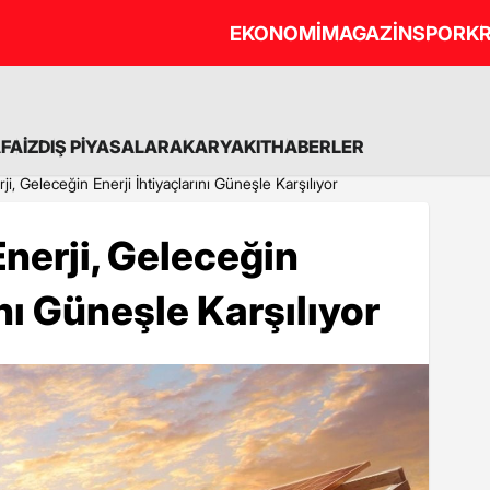
EKONOMİ
MAGAZİN
SPOR
KR
A
FAİZ
DIŞ PİYASALAR
AKARYAKIT
HABERLER
, Geleceğin Enerji İhtiyaçlarını Güneşle Karşılıyor
nerji, Geleceğin
ını Güneşle Karşılıyor