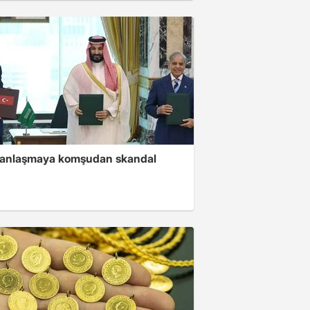
i anlaşmaya komşudan skandal