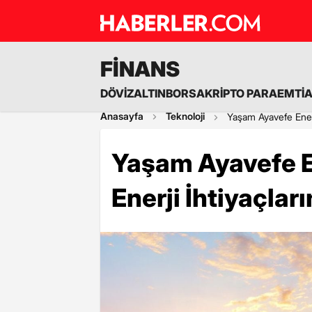
FİNANS
DÖVİZ
ALTIN
BORSA
KRİPTO PARA
EMTİ
Anasayfa
Teknoloji
Yaşam Ayavefe Enerji
Yaşam Ayavefe E
Enerji İhtiyaçlar