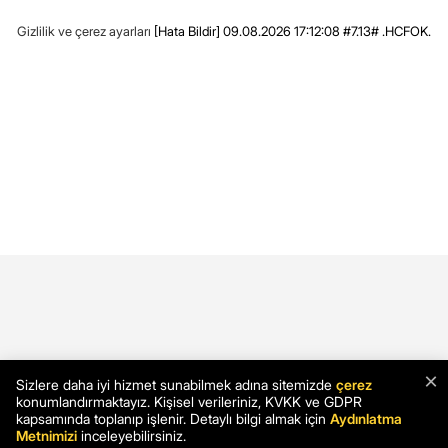
Gizlilik ve çerez ayarları
[Hata Bildir]
09.08.2026 17:12:08 #7.13# .HCFOK.
×
Sizlere daha iyi hizmet sunabilmek adına sitemizde
çerez
konumlandırmaktayız. Kişisel verileriniz, KVKK ve GDPR
kapsamında toplanıp işlenir. Detaylı bilgi almak için
Aydınlatma
Metnimizi
inceleyebilirsiniz.