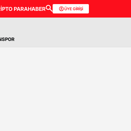
İPTO PARA
HABER
ÜYE GİRİŞİ
NSPOR