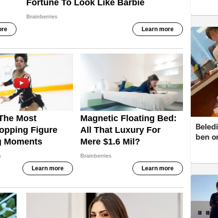
Beledi
ben o