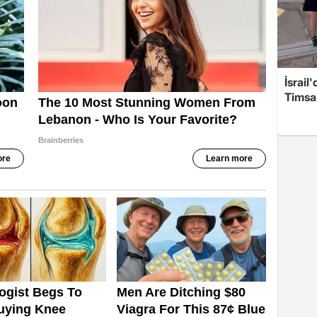
İsrail
Timsah