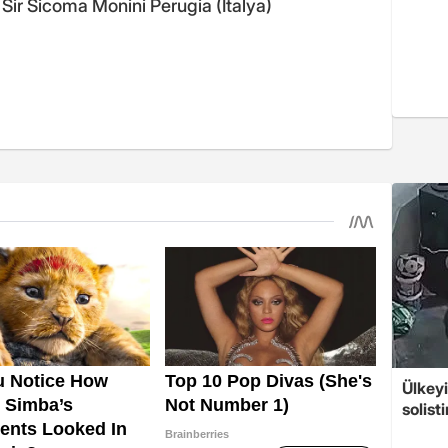
Sir Sicoma Monini Perugia (İtalya)
Ülkeyi
solist