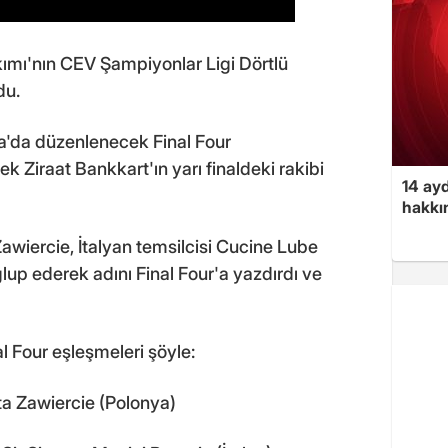
ımı'nın CEV Şampiyonlar Ligi Dörtlü
du.
ya'da düzenlenecek Final Four
Ziraat Bankkart'ın yarı finaldeki rakibi
14 ayd
hakkın
wiercie, İtalyan temsilcisi Cucine Lube
lup ederek adını Final Four'a yazdırdı ve
l Four eşleşmeleri şöyle:
a Zawiercie (Polonya)