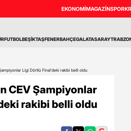
EKONOMİ
MAGAZİN
SPOR
KR
ÜR
FUTBOL
BEŞİKTAŞ
FENERBAHÇE
GALATASARAY
TRABZO
ampiyonlar Ligi Dörtlü Final'deki rakibi belli oldu
'ın CEV Şampiyonlar
deki rakibi belli oldu