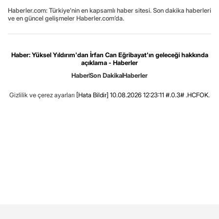
Haberler.com: Türkiye’nin en kapsamlı haber sitesi. Son dakika haberleri
ve en güncel gelişmeler Haberler.com’da.
Haber: Yüksel Yıldırım'dan İrfan Can Eğribayat'ın geleceği hakkında
açıklama - Haberler
Haber
Son Dakika
Haberler
Gizlilik ve çerez ayarları
[Hata Bildir]
10.08.2026 12:23:11 #.0.3# .HCFOK.