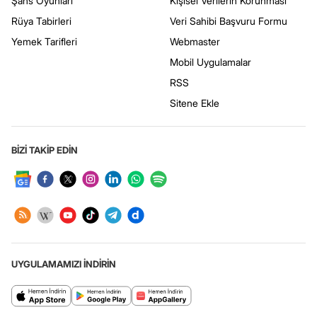
Şans Oyunları
Kişisel Verilerin Korunması
Rüya Tabirleri
Veri Sahibi Başvuru Formu
Yemek Tarifleri
Webmaster
Mobil Uygulamalar
RSS
Sitene Ekle
BİZİ TAKİP EDİN
UYGULAMAMIZI İNDİRİN