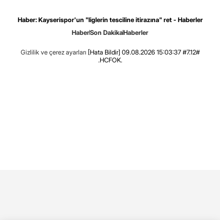
Haber: Kayserispor'un "liglerin tesciline itirazına" ret - Haberler
Haber
Son Dakika
Haberler
Gizlilik ve çerez ayarları
[Hata Bildir]
09.08.2026 15:03:37 #7.12#
.HCFOK.