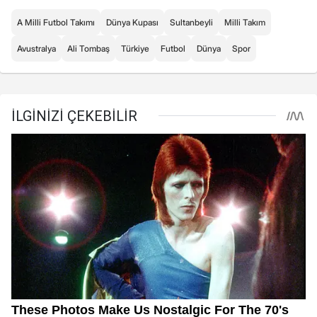
A Milli Futbol Takımı
Dünya Kupası
Sultanbeyli
Milli Takım
Avustralya
Ali Tombaş
Türkiye
Futbol
Dünya
Spor