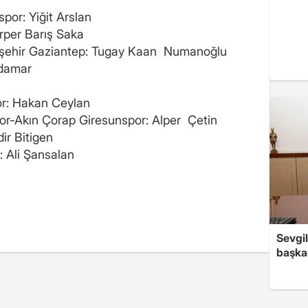
por: Yiğit Arslan
rper Barış Saka
şehir Gaziantep: Tugay Kaan Numanoğlu
zdamar
or: Hakan Ceylan
or-Akın Çorap Giresunspor: Alper Çetin
ir Bitigen
 Ali Şansalan
Sevgil
başkan