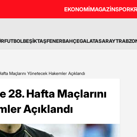
EKONOMİ
MAGAZİN
SPOR
KR
ÜR
FUTBOL
BEŞİKTAŞ
FENERBAHÇE
GALATASARAY
TRABZO
 Hafta Maçlarını Yönetecek Hakemler Açıklandı
de 28. Hafta Maçlarını
ler Açıklandı