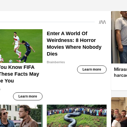
Mirası
harcad