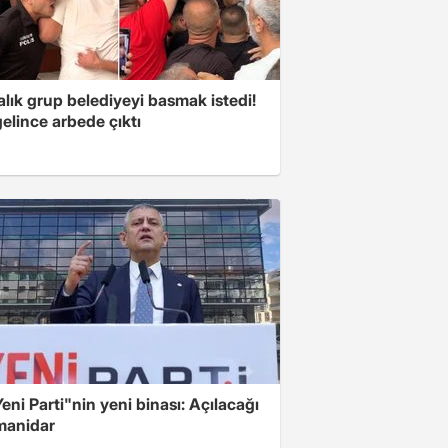
lık grup belediyeyi basmak istedi!
gelince arbede çıktı
Yeni Parti"nin yeni binası: Açılacağı
 manidar