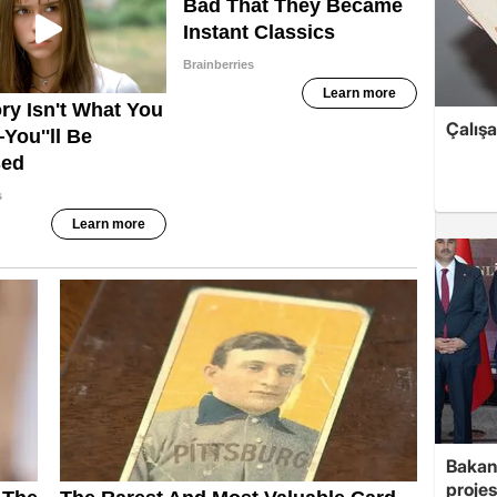
Çalış
Bakan 
projes