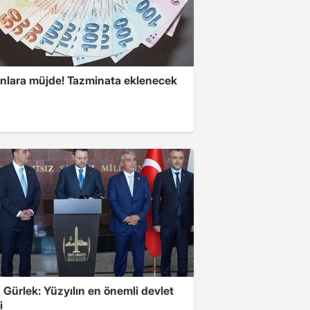
anlara müjde! Tazminata eklenecek
Gürlek: Yüzyılın en önemli devlet
i