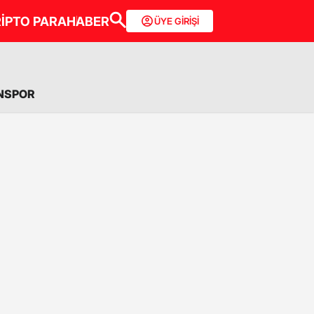
İPTO PARA
HABER
ÜYE GİRİŞİ
NSPOR