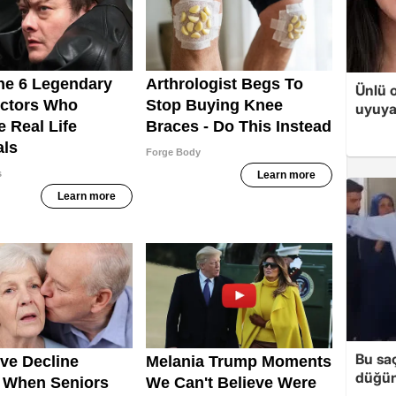
Ünlü 
uyuya
Bu sa
düğün 