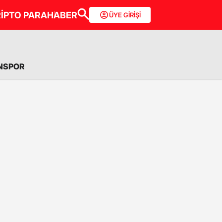
İPTO PARA
HABER
ÜYE GİRİŞİ
NSPOR