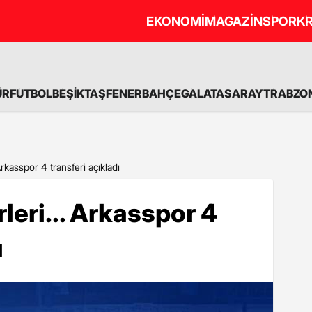
EKONOMİ
MAGAZİN
SPOR
KR
ÜR
FUTBOL
BEŞİKTAŞ
FENERBAHÇE
GALATASARAY
TRABZO
Arkasspor 4 transferi açıkladı
leri... Arkasspor 4
ı