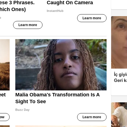
İç giy
Geri k