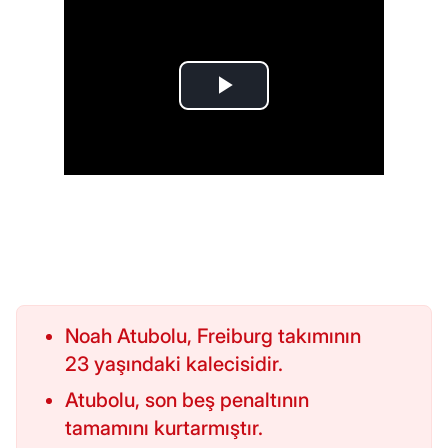
Noah Atubolu, Freiburg takımının
23 yaşındaki kalecisidir.
Atubolu, son beş penaltının
tamamını kurtarmıştır.