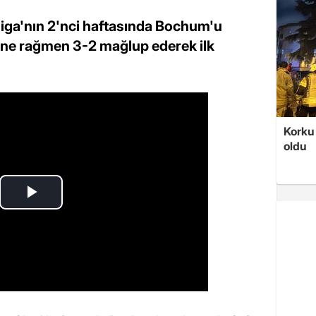
ga'nın 2'nci haftasında Bochum'u
ne rağmen 3-2 mağlup ederek ilk
Korku 
oldu