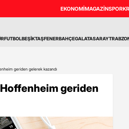
EKONOMİ
MAGAZİN
SPOR
KR
ÜR
FUTBOL
BEŞİKTAŞ
FENERBAHÇE
GALATASARAY
TRABZO
fenheim geriden gelerek kazandı
 Hoffenheim geriden