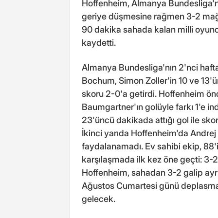
Hoffenheim, Almanya Bundesliga'n
geriye düşmesine rağmen 3-2 mağlu
90 dakika sahada kalan milli oyun
kaydetti.
Almanya Bundesliga'nın 2'nci haft
Bochum, Simon Zoller'in 10 ve 13'ü
skoru 2-0'a getirdi. Hoffenheim ö
Baumgartner'ın golüyle farkı 1'e in
23'üncü dakikada attığı gol ile skoru
İkinci yarıda Hoffenheim'da Andre
faydalanamadı. Ev sahibi ekip, 88
karşılaşmada ilk kez öne geçti: 3-
Hoffenheim, sahadan 3-2 galip ayrı
Ağustos Cumartesi günü deplasman
gelecek.