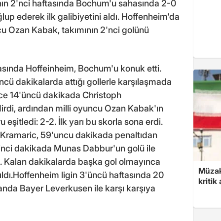
ın 2'nci haftasında Bochum'u sahasında 2-0
p ederek ilk galibiyetini aldı. Hoffenheim'da
cu Ozan Kabak, takımının 2'nci golünü
asında Hoffeinheim, Bochum'u konuk etti.
ncü dakikalarda attığı gollerle karşılaşmada
nce 14'üncü dakikada Christoph
dirdi, ardından milli oyuncu Ozan Kabak'ın
 eşitledi: 2-2. İlk yarı bu skorla sona erdi.
j Kramaric, 59'uncu dakikada penaltıdan
'inci dakikada Munas Dabbur'un golü ile
2. Kalan dakikalarda başka gol olmayınca
Müzak
ldı.Hoffenheim ligin 3'üncü haftasında 20
kritik
da Bayer Leverkusen ile karşı karşıya