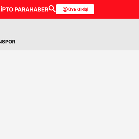
İPTO PARA
HABER
ÜYE GİRİŞİ
NSPOR