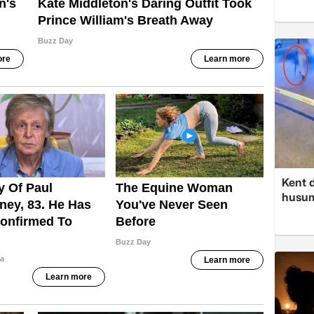
Kent d
husume