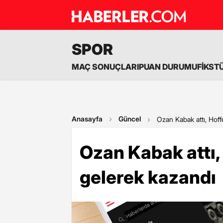
SPOR
MAÇ SONUÇLARI
PUAN DURUMU
FİKST
Anasayfa
Güncel
Ozan Kabak attı, Hof
Ozan Kabak attı,
gelerek kazandı