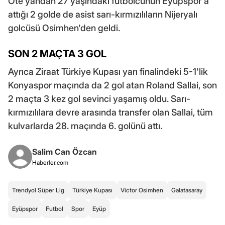
Öte yandan 27 yaşındaki futbolcunun Eyüpspor'a
attığı 2 golde de asist sarı-kırmızılıların Nijeryalı
golcüsü Osimhen'den geldi.
SON 2 MAÇTA 3 GOL
Ayrıca Ziraat Türkiye Kupası yarı finalindeki 5-1'lik
Konyaspor maçında da 2 gol atan Roland Sallai, son
2 maçta 3 kez gol sevinci yaşamış oldu. Sarı-
kırmızılılara devre arasında transfer olan Sallai, tüm
kulvarlarda 28. maçında 6. golünü attı.
Salim Can Özcan
Haberler.com
Trendyol Süper Lig
Türkiye Kupası
Victor Osimhen
Galatasaray
Eyüpspor
Futbol
Spor
Eyüp