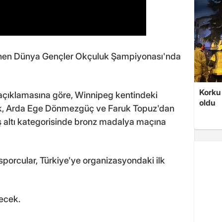
lenen Dünya Gençler Okçuluk Şampiyonası'nda
Korku 
çıklamasına göre, Winnipeg kentindeki
oldu
, Arda Ege Dönmezgüç ve Faruk Topuz'dan
aş altı kategorisinde bronz madalya maçına
 sporcular, Türkiye'ye organizasyondaki ilk
ecek.