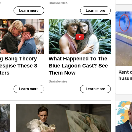
Kent d
husume