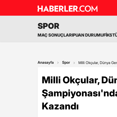
SPOR
MAÇ SONUÇLARI
PUAN DURUMU
FİKST
Anasayfa
Spor
Milli Okçular, Dünya G
Milli Okçular, D
Şampiyonası'nd
Kazandı