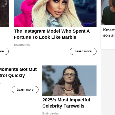
Kızart
son an