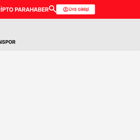
İPTO PARA
HABER
ÜYE GİRİŞİ
NSPOR