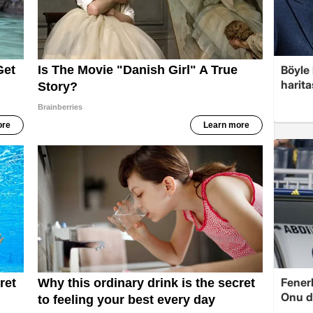
Böyle 
harita
Fenerb
Onu d