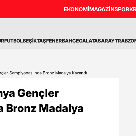
EKONOMİ
MAGAZİN
SPOR
KR
ÜR
FUTBOL
BEŞİKTAŞ
FENERBAHÇE
GALATASARAY
TRABZO
ençler Şampiyonası'nda Bronz Madalya Kazandı
ünya Gençler
a Bronz Madalya