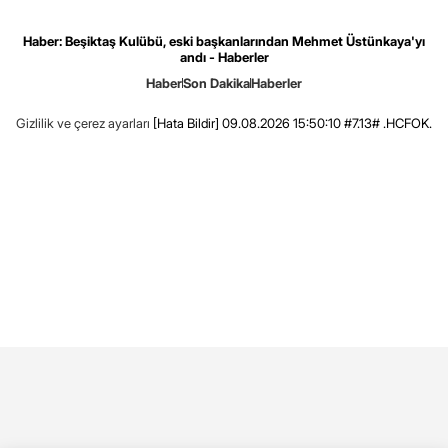
Haber: Beşiktaş Kulübü, eski başkanlarından Mehmet Üstünkaya'yı
andı - Haberler
Haber
Son Dakika
Haberler
Gizlilik ve çerez ayarları
[Hata Bildir]
09.08.2026 15:50:10 #7.13# .HCFOK.