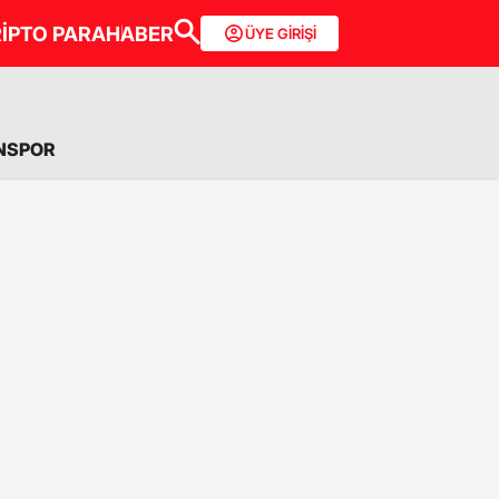
İPTO PARA
HABER
ÜYE GİRİŞİ
NSPOR