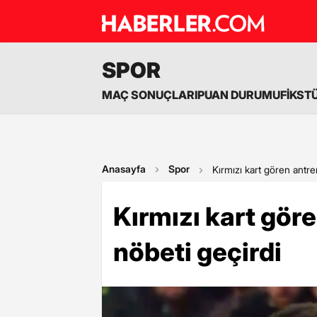
SPOR
MAÇ SONUÇLARI
PUAN DURUMU
FİKST
Anasayfa
Spor
Kırmızı kart gören antre
Kırmızı kart gör
nöbeti geçirdi