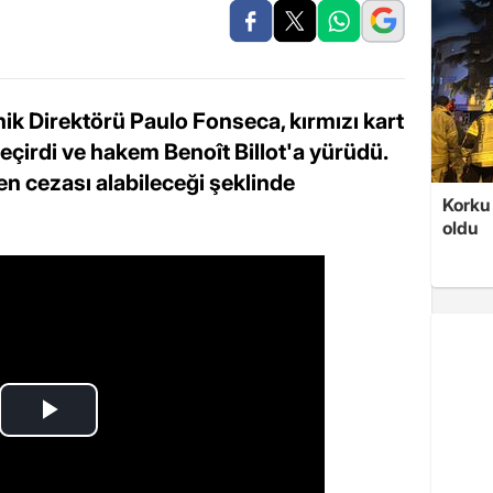
k Direktörü Paulo Fonseca, kırmızı kart
çirdi ve hakem Benoît Billot'a yürüdü.
n cezası alabileceği şeklinde
Korku 
oldu