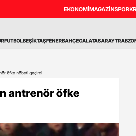
EKONOMİ
MAGAZİN
SPOR
KR
ÜR
FUTBOL
BEŞİKTAŞ
FENERBAHÇE
GALATASARAY
TRABZO
nör öfke nöbeti geçirdi
en antrenör öfke