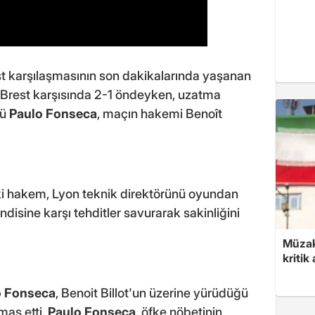
t karşılaşmasının son dakikalarında yaşanan
, Brest karşısında 2-1 öndeyken, uzatma
rü
Paulo Fonseca
, maçın hakemi Benoît
i hakem, Lyon teknik direktörünü oyundan
ndisine karşı tehditler savurarak sakinliğini
Müzak
kritik
o Fonseca
, Benoit Billot'un üzerine yürüdüğü
mas etti.
Paulo Fonseca
, öfke nöbetinin