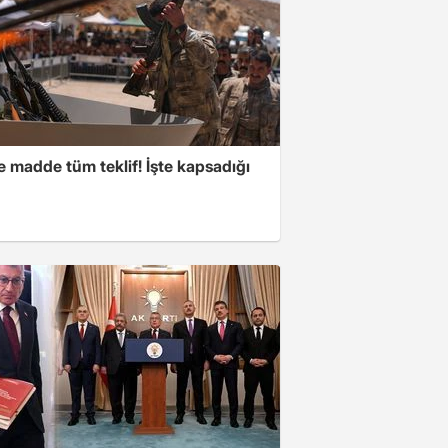
 madde tüm teklif! İşte kapsadığı