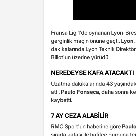
Fransa Lig 1'de oynanan Lyon-Bres
gerginlik maçın önüne geçti.
Lyon
dakikalarında Lyon Teknik Direktö
Billot'un üzerine yürüdü.
NEREDEYSE KAFA ATACAKTI
Uzatma dakikalarında 43 yaşındak
attı.
Paulo Fonseca
, daha sonra ke
kaybetti.
7 AY CEZA ALABİLİR
RMC Sport'un haberine göre
Paul
sırada kafası ile hafifçe burnuna te