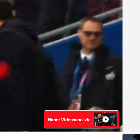
Haber Videosunu İzle