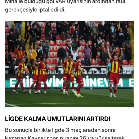
Mihaile bulduğu gol VAR uyarısının ardından faul
gerekçesiyle iptal edildi.
LİGDE KALMA UMUTLARINI ARTIRDI
Bu sonuçla birlikte ligde 3 maç aradan sonra
kazanan Kayserispor, puanını 26'ya yükselterek