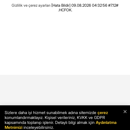
Gizlilik ve çerez ayarları
[Hata Bildir]
09.08.2026 04:32:56 #7.12#
.HCFOK.
×
Sizlere daha iyi hizmet sunabilmek adına sitemizde
çerez
konumlandırmaktayız. Kişisel verileriniz, KVKK ve GDPR
kapsamında toplanıp işlenir. Detaylı bilgi almak için
Aydınlatma
Metnimizi
inceleyebilirsiniz.