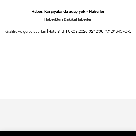
Haber: Karşıyaka'da aday yok - Haberler
Haber
Son Dakika
Haberler
Gizlilik ve çerez ayarları
[Hata Bildir]
07.08.2026 02:12:06 #7.12# .HCFOK.