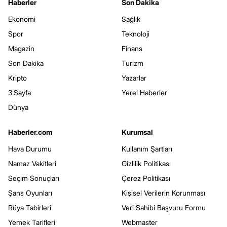
Haberler
Son Dakika
Ekonomi
Sağlık
Spor
Teknoloji
Magazin
Finans
Son Dakika
Turizm
Kripto
Yazarlar
3.Sayfa
Yerel Haberler
Dünya
Haberler.com
Kurumsal
Hava Durumu
Kullanım Şartları
Namaz Vakitleri
Gizlilik Politikası
Seçim Sonuçları
Çerez Politikası
Şans Oyunları
Kişisel Verilerin Korunması
Rüya Tabirleri
Veri Sahibi Başvuru Formu
Yemek Tarifleri
Webmaster