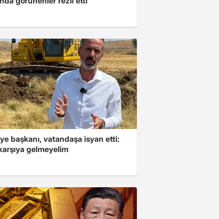
nda görünenler rezil etti
ye başkanı, vatandaşa isyan etti:
 karşıya gelmeyelim