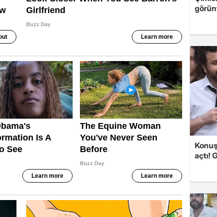
görünt
Konuşa
açtı! 