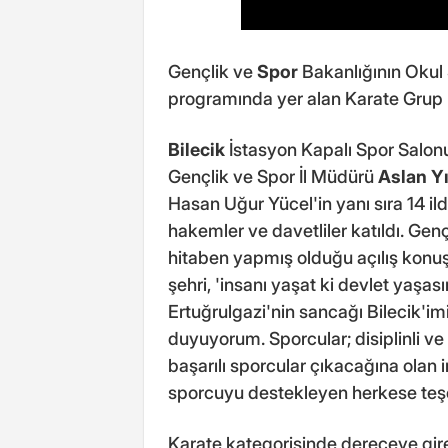
Gençlik ve
Spor
Bakanlığının Okul 
programında yer alan Karate Grup Mü
Bilecik
İstasyon Kapalı Spor Salonu
Gençlik ve Spor İl Müdürü
Aslan Yı
Hasan Uğur Yücel'in yanı sıra 14 ild
hakemler ve davetliler katıldı. Gen
hitaben yapmış olduğu açılış konuş
şehri, 'insanı yaşat ki devlet yaşas
Ertuğrulgazi'nin sancağı Bilecik'i
duyuyorum. Sporcular; disiplinli v
başarılı sporcular çıkacağına ola
sporcuyu destekleyen herkese teşe
Karate kategorisinde dereceye gir