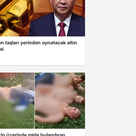
n taşları yerinden oynatacak altın
si
rin üzerinde mide bulandıran