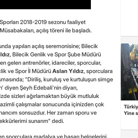
Sporları 2018-2019 sezonu faaliyet
sabakaları, açılış töreni ile başladı.
nda yapılan açılış seremonisine; Bilecik
ldız
, Bilecik Genlik ve Spor Şube Müdürü
en gelen antrenörler, idareciler, sporcular,
çlik ve Spor İl Müdürü
Aslan Yıldız
, sporculara
masında; "Diriliş, kuruluş ve kurtuluşun simge
ın' diyen Şeyh Edebali'nin diyarı,
mizde sizleri ağırlamaktan büyük mutluluk
e azimli çalışmalar sonucunda içinizden çok
Türkiy
n inancım sonsuzdur. Her zaman sporu ve
Yine s
kkürlerimi sunarım" dedi.
en sporculara madalya ve başarı belgelerini