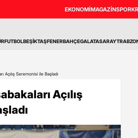
EKONOMİ
MAGAZİN
SPOR
KR
ÜR
FUTBOL
BEŞİKTAŞ
FENERBAHÇE
GALATASARAY
TRABZO
ı Açılış Seremonisi ile Başladı
bakaları Açılış
aşladı