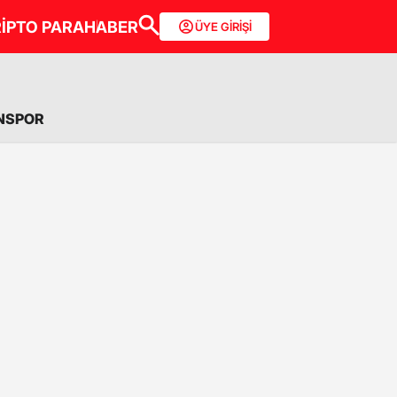
İPTO PARA
HABER
ÜYE GİRİŞİ
NSPOR