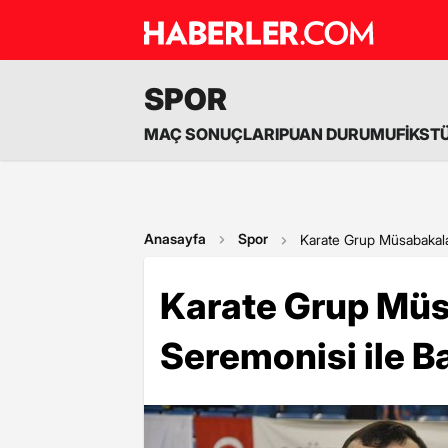
SPOR
MAÇ SONUÇLARI
PUAN DURUMU
FİKST
Anasayfa
Spor
Karate Grup Müsabakalar
Karate Grup Müsa
Seremonisi ile B