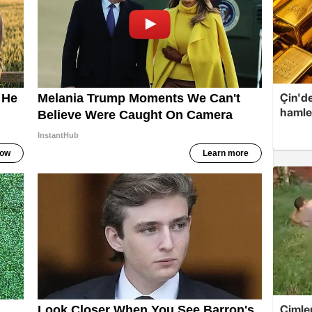
Çin'de
hamle
Çimle