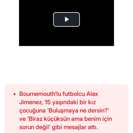
Bournemouth'lu futbolcu Alex
Jimenez, 15 yaşındaki bir kız
çocuğuna 'Buluşmaya ne dersin?'
ve 'Biraz küçüksün ama benim için
sorun değil' gibi mesajlar attı.