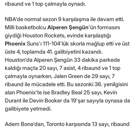
ribaund ve 1 top çalmayla oynadı.
NBA'de normal sezon 9 karşılaşma ile devam etti.
Milli basketbolcu
Alperen Şengün
'ün formasını
giydiği Houston Rockets, evinde karşılaştığı
Phoenix
Suns'ı 111-104'lük skorla mağlup etti ve üst
üste 4, toplamda 41. galibiyetini kazandı.
Houston'da Alperen Şengün 33 dakika parkede
kaldığı maçta 20 sayı, 7 asist, 4 ribaund ve 1 top
çalmayla oynarken, Jalen Green de 29 sayı, 7
ribaund ile mücadele etti. Bu sezonki 36. yenilgisini
alan Phoenix'te ise Bradley Beal 25 sayı, Kevin
Durant ile Devin Booker da 19'şar sayıyla oynasa da
galibiyete yetmedi.
Adem Bona'dan, Toronto karşısında 13 sayı, ribaund