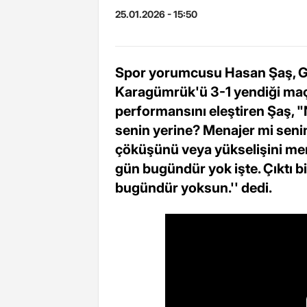
25.01.2026 - 15:50
Spor yorumcusu Hasan Şaş, G
Karagümrük'ü 3-1 yendiği maçı
performansını eleştiren Şaş, 
senin yerine? Menajer mi seni
çöküşünü veya yükselişini mena
gün bugündür yok işte. Çıktı b
bugündür yoksun.'' dedi.