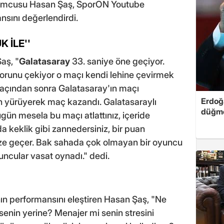
mcusu Hasan Şaş, SporON Youtube
nsını değerlendirdi.
 İLE''
aş, "
Galatasaray
33. saniye öne geçiyor.
zorunu çekiyor o maçı kendi lehine çevirmek
 maçından sonra Galatasaray'ın maçı
Erdoğa
 yürüyerek maç kazandı. Galatasaraylı
düğme
gün mesela bu maçı atlattınız, içeride
a keklik gibi zannedersiniz, bir puan
e geçer. Bak sahada çok olmayan bir oyuncu
 oyuncular vasat oynadı." dedi.
nın performansını eleştiren Hasan Şaş, "Ne
senin yerine? Menajer mi senin stresini