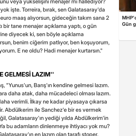
nü veya yükselişini menajer mi hallediyor?
ok işte. Torreira, bırak, sen Galatasaray'da
n euro maaş alıyorsun, gideceğin takım sana 2
MHP'de
Gün ge
ı bir tane menajer açıklama yaptı, o gün
ine diyecek ki, sen böyle açıklama
rsun, benim ciğerim patlıyor, ben koşuyorum,
yorum. E ne oldu? Hadi menajer kurtarsın."
E GELMESİ LAZIM''
 "Yunus'un, Barış'ın kendine gelmesi lazım.
 Sara daha atak, daha mücadeleci olması lazım.
 daha verimli. İlkay ne kadar piyasaya çıkarsa
ir. Abdülkerim ile Sanchez'e bir es vermek
ğil, Galatasaray'ın yediği yılda Abdülkerim'in
 Ya bu adamların dinlenmeye ihtiyacı yok mu?
alatasaray'ın en lazım olan tarafı stoper.