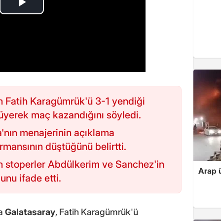
n Fatih Karagümrük'ü 3-1 yendiği
üyerek maç kazandığını söyledi.
a'nın menajerinin açıklama
mansının düştüğünü belirtti.
n stoperler Abdülkerim ve Sanchez'in
Arap ü
nu ifade etti.
da
Galatasaray
, Fatih Karagümrük'ü