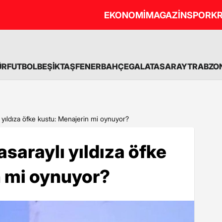
EKONOMİ
MAGAZİN
SPOR
KR
ÜR
FUTBOL
BEŞİKTAŞ
FENERBAHÇE
GALATASARAY
TRABZO
 yıldıza öfke kustu: Menajerin mi oynuyor?
saraylı yıldıza öfke
n mi oynuyor?