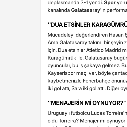
deplasmanda 3-1 yendi.
Spor
yoru
kanalında
Galatasaray
'ın performa
''DUA ETSİNLER KARAGÜMRÜK
Mücadeleyi değerlendiren Hasan Ş
Ama Galatasaray takımı bir şeyin 
için. Dua etsinler Atletico Madrid
Karagümrük ile. Galatasaray bugün
oyuncular, bu iş şakaya gelmez. Bu
Kayserispor maçı var, böyle çantad
kaybetmenizle Fenerbahçe önünüz
iki gol attı, Sara iki gol attı. Diğer
''MENAJERİN Mİ OYNUYOR?''
Uruguaylı futbolcu Lucas Torreira'
oldu Torreira? Menajer mi oynuyor 