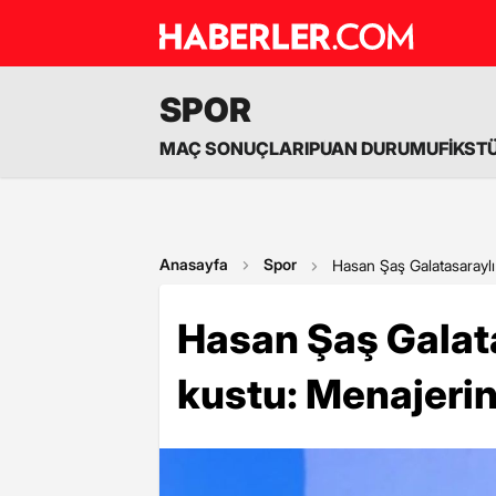
SPOR
MAÇ SONUÇLARI
PUAN DURUMU
FİKST
Anasayfa
Spor
Hasan Şaş Galatasaraylı
Hasan Şaş Galata
kustu: Menajeri