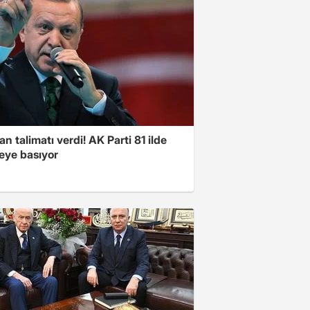
n talimatı verdi! AK Parti 81 ilde
ye basıyor