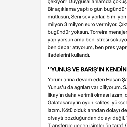
çekiyor? Duygusal anlamda çöküşü
Bir açıklama yaptı o gün bugündür y
mutlusun, Seni seviyorlar, 5 milyo
milyon 3 milyon euro vermiyor. Çıkt
bugündür yoksun. Torreira menajer
yapıyorsun ama beni stresi sokuyo
ben depar atıyorum, ben pres yapı
ifadelerini kullandı.
''YUNUS VE BARIŞ'IN KENDİN
Yorumlarına devam eden Hasan Şaş,
Yunus'u da ağrıları var biliyorum.
İlkay'ın daha verimli olması lazım,
Galatasaray'ın oyun kalitesi yüksel
lazım. Kötü olduklarından dolayı de
ofsaytı bozduğundan dolayı değil.
Transferde geçen isimler ön taraf, G