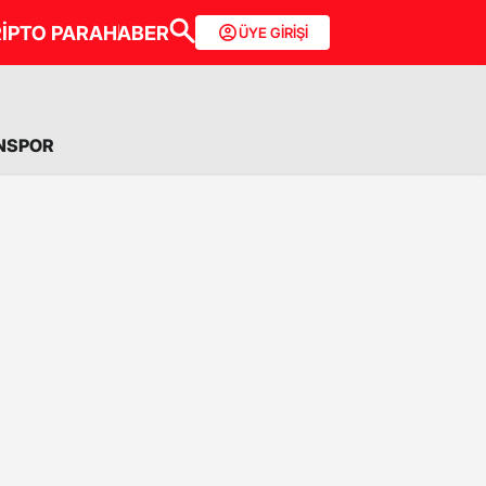
İPTO PARA
HABER
ÜYE GİRİŞİ
NSPOR