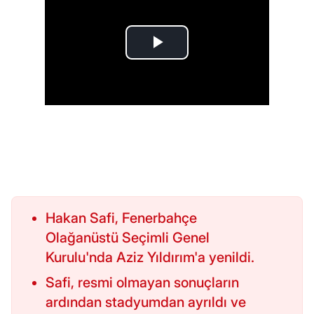
Hakan Safi, Fenerbahçe
Olağanüstü Seçimli Genel
Kurulu'nda Aziz Yıldırım'a yenildi.
Safi, resmi olmayan sonuçların
ardından stadyumdan ayrıldı ve