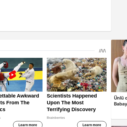
Ünlü 
Babay