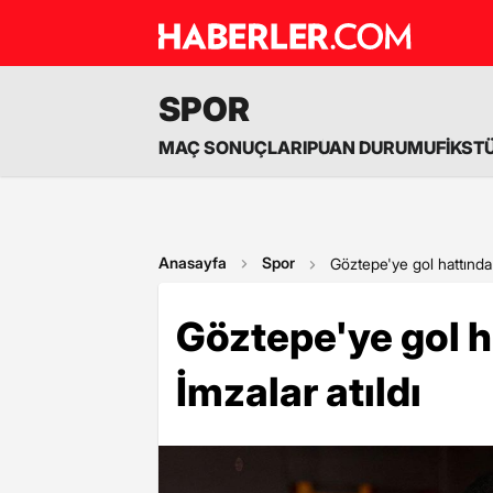
SPOR
MAÇ SONUÇLARI
PUAN DURUMU
FİKST
Anasayfa
Spor
Göztepe'ye gol hattında y
Göztepe'ye gol h
İmzalar atıldı