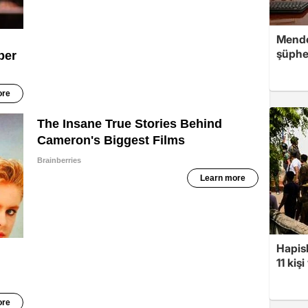
Mende
şüphe
Hapis
11 kiş