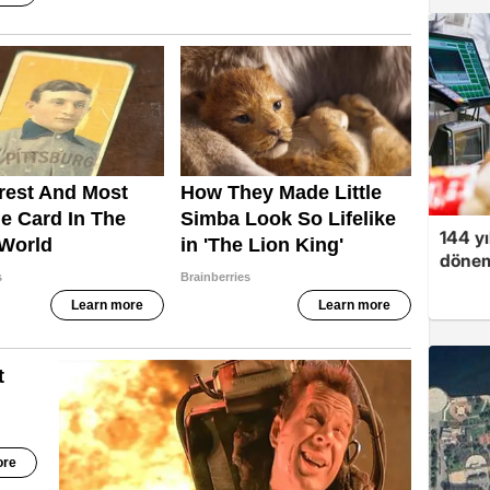
144 yı
dönem