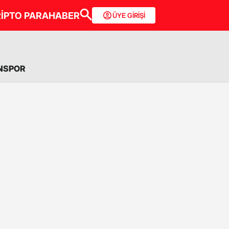
İPTO PARA
HABER
ÜYE GİRİŞİ
NSPOR