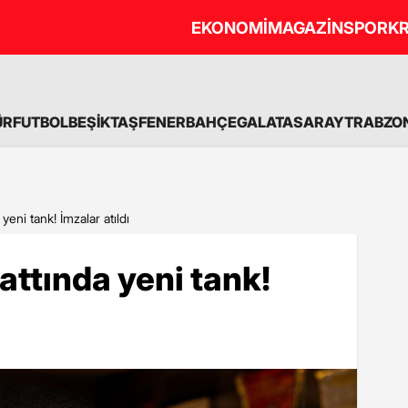
EKONOMİ
MAGAZİN
SPOR
KR
ÜR
FUTBOL
BEŞİKTAŞ
FENERBAHÇE
GALATASARAY
TRABZO
eni tank! İmzalar atıldı
attında yeni tank!