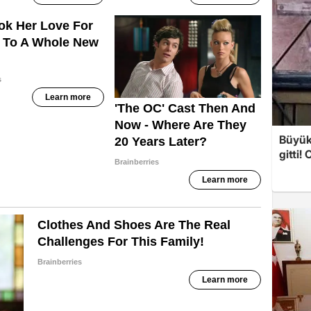
Büyük
gitti!