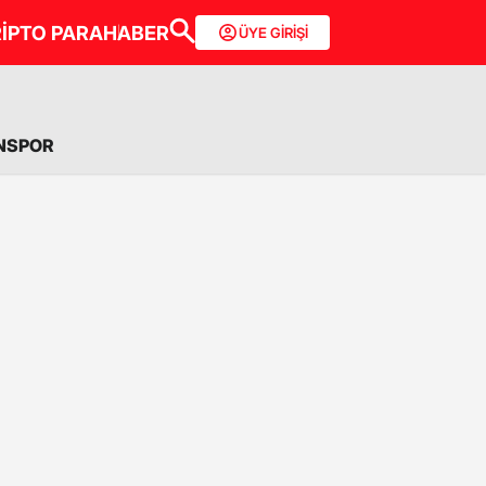
İPTO PARA
HABER
ÜYE GİRİŞİ
NSPOR