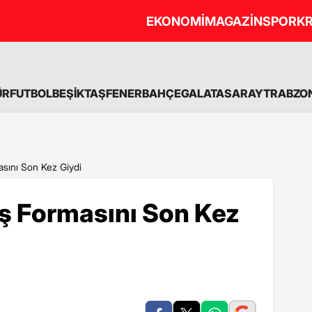
EKONOMİ
MAGAZİN
SPOR
KR
ÜR
FUTBOL
BEŞİKTAŞ
FENERBAHÇE
GALATASARAY
TRABZO
asını Son Kez Giydi
aş Formasını Son Kez