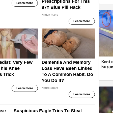
Kent d
husume