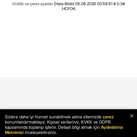
Gizlilik ve çerez ayarları
[Hata Bildir]
05.08.2026 00:59:51 #.0.3#
.HCFOK.
×
Sizlere daha iyi hizmet sunabilmek adına sitemizde
çerez
konumlandırmaktayız. Kişisel verileriniz, KVKK ve GDPR
kapsamında toplanıp işlenir. Detaylı bilgi almak için
Aydınlatma
Metnimizi
inceleyebilirsiniz.