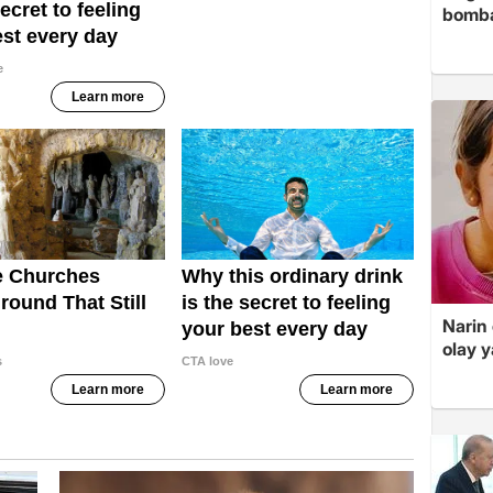
bomb
Narin
olay 