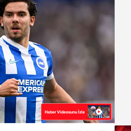
Haber Videosunu İzle