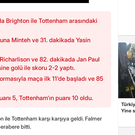
nda Brighton ile Tottenham arasındaki
kuna Minteh ve 31. dakikada Yasin
Richarlison ve 82. dakikada Jan Paul
ine golü ile skoru 2-2 yaptı.
formasıyla maça ilk 11'de başladı ve 85
uanı 5, Tottenham'ın puanı 10 oldu.
Türkiy
Yine s
on ile Tottenham karşı karşıya geldi. Falmer
abere bitti.