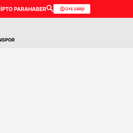
İPTO PARA
HABER
ÜYE GİRİŞİ
NSPOR