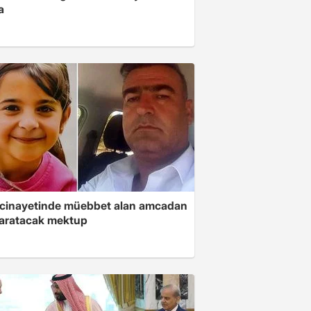
a
 cinayetinde müebbet alan amcadan
yaratacak mektup