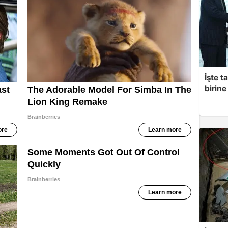
İşte t
birine 