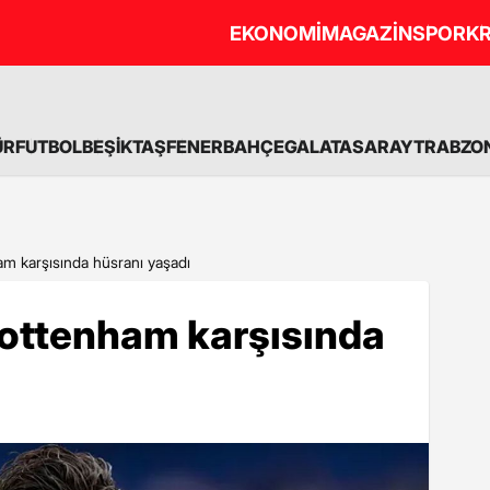
EKONOMİ
MAGAZİN
SPOR
KR
ÜR
FUTBOL
BEŞİKTAŞ
FENERBAHÇE
GALATASARAY
TRABZO
am karşısında hüsranı yaşadı
Tottenham karşısında