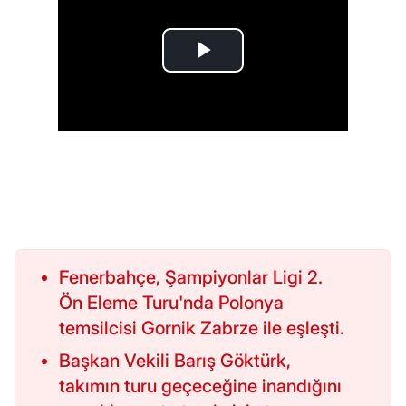
Fenerbahçe, Şampiyonlar Ligi 2.
Ön Eleme Turu'nda Polonya
temsilcisi Gornik Zabrze ile eşleşti.
Başkan Vekili Barış Göktürk,
takımın turu geçeceğine inandığını