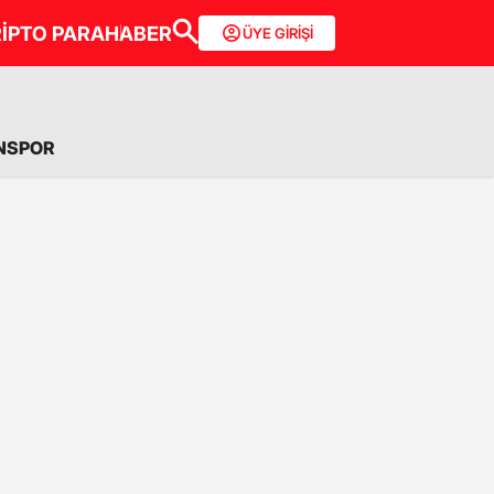
İPTO PARA
HABER
ÜYE GİRİŞİ
NSPOR