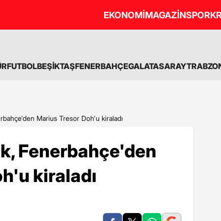
EKONOMİ
MAGAZİN
SPOR
KR
ÜR
FUTBOL
BEŞİKTAŞ
FENERBAHÇE
GALATASARAY
TRABZO
rbahçe'den Marius Tresor Doh'u kiraladı
k, Fenerbahçe'den
h'u kiraladı