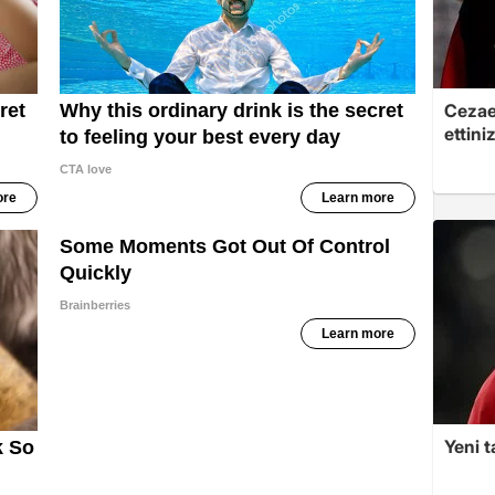
Cezaev
ettini
Yeni t