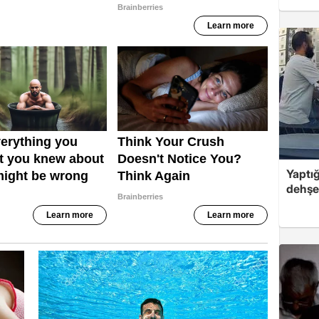
Yaptığ
dehşet