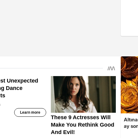
Altına
ay son