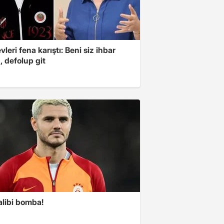
leri fena karıştı: Beni siz ihbar
z, defolup git
alibi bomba!