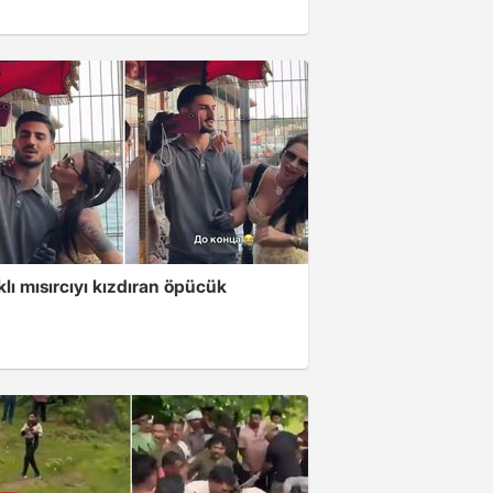
klı mısırcıyı kızdıran öpücük