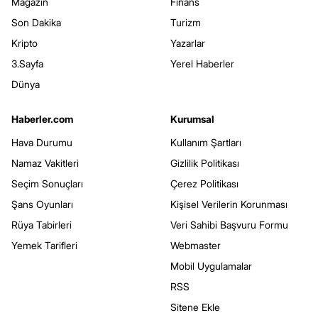
Magazin
Finans
Son Dakika
Turizm
Kripto
Yazarlar
3.Sayfa
Yerel Haberler
Dünya
Haberler.com
Kurumsal
Hava Durumu
Kullanım Şartları
Namaz Vakitleri
Gizlilik Politikası
Seçim Sonuçları
Çerez Politikası
Şans Oyunları
Kişisel Verilerin Korunması
Rüya Tabirleri
Veri Sahibi Başvuru Formu
Yemek Tarifleri
Webmaster
Mobil Uygulamalar
RSS
Sitene Ekle