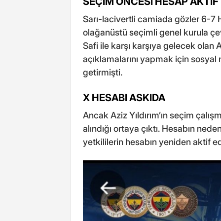
SEÇİM ÖNCESİ HESAP AKTİF 
Sarı-lacivertli camiada gözler 6-7 
olağanüstü seçimli genel kurula ç
Safi ile karşı karşıya gelecek olan
açıklamalarını yapmak için sosyal 
getirmişti.
X HESABI ASKIDA
Ancak Aziz Yıldırım’ın seçim çalışm
alındığı ortaya çıktı. Hesabın nede
yetkililerin hesabın yeniden aktif edi