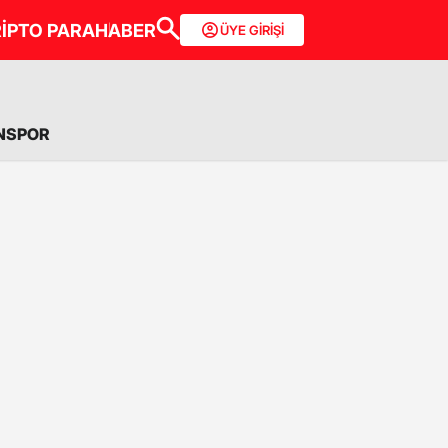
İPTO PARA
HABER
ÜYE GİRİŞİ
NSPOR