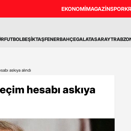
EKONOMİ
MAGAZİN
SPOR
KR
ÜR
FUTBOL
BEŞİKTAŞ
FENERBAHÇE
GALATASARAY
TRABZO
sabı askıya alındı
 seçim hesabı askıya