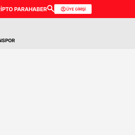
İPTO PARA
HABER
ÜYE GİRİŞİ
NSPOR