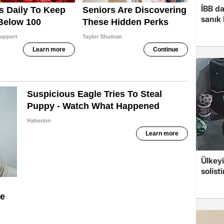
İBB d
sanık
Ülkeyi
solist