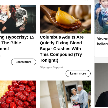
Yavrus
kolları