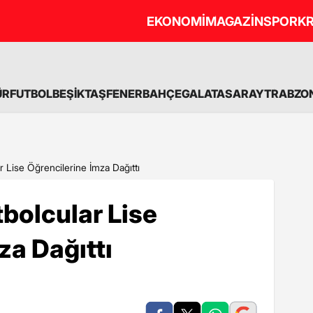
EKONOMİ
MAGAZİN
SPOR
KR
ÜR
FUTBOL
BEŞİKTAŞ
FENERBAHÇE
GALATASARAY
TRABZO
r Lise Öğrencilerine İmza Dağıttı
bolcular Lise
za Dağıttı